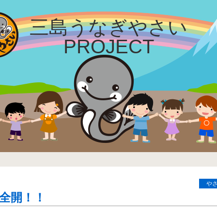
三島
うなぎやさい
PROJECT
や
ー全開！！