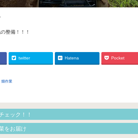
で
地の整備！！！
twitter
Hatena
Pocket
、
畑作業
チェック！！
菜をお届け