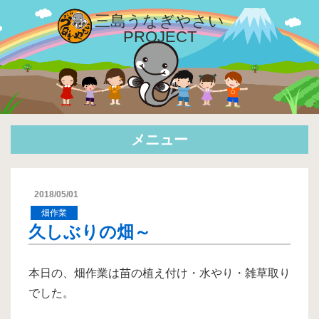
三島
うなぎやさい
PROJECT
メニュー
2018/05/01
畑作業
久しぶりの畑～
本日の、畑作業は苗の植え付け・水やり・雑草取り
でした。