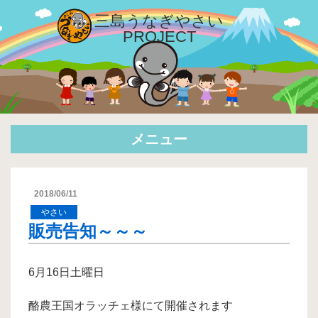
三島
うなぎやさい
PROJECT
メニュー
2018/06/11
やさい
販売告知～～～
6月16日土曜日
酪農王国オラッチェ様にて開催されます