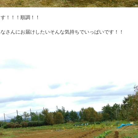
ます！！！順調！！
みなさんにお届けしたいそんな気持ちでいっぱいです！！