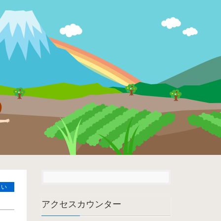
さい
アクセスカウンター