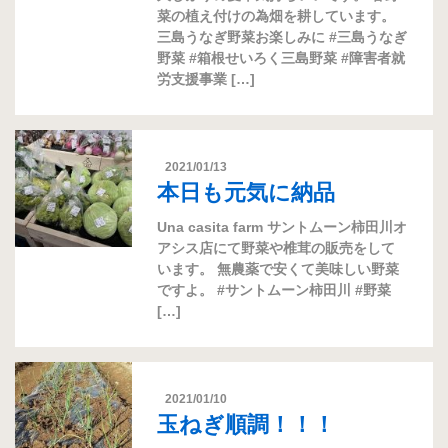
菜の植え付けの為畑を耕しています。
三島うなぎ野菜お楽しみに #三島うなぎ
野菜 #箱根せいろく三島野菜 #障害者就
労支援事業 […]
2021/01/13
本日も元気に納品
Una casita farm サントムーン柿田川オ
アシス店にて野菜や椎茸の販売をして
います。 無農薬で安くて美味しい野菜
ですよ。 #サントムーン柿田川 #野菜
[…]
2021/01/10
玉ねぎ順調！！！