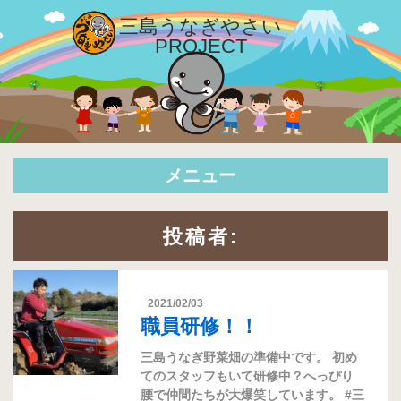
三島
うなぎやさい
PROJECT
メニュー
投稿者:
2021/02/03
職員研修！！
三島うなぎ野菜畑の準備中です。 初め
てのスタッフもいて研修中？へっぴり
腰で仲間たちが大爆笑しています。 #三